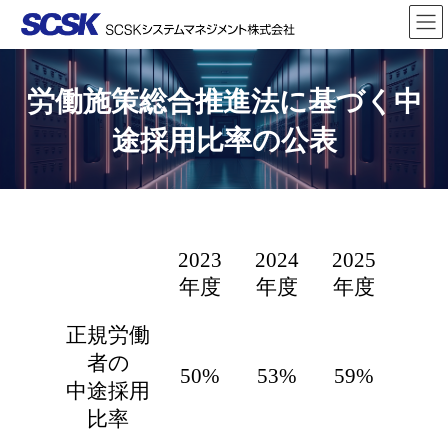
コ
ナ
ン
ビ
テ
ゲ
ン
ー
ツ
シ
労働施策総合推進法に基づく中
へ
ョ
ス
ン
途採用比率の公表
キ
に
ッ
移
プ
動
2023
2024
2025
年度
年度
年度
正規労働
者の
50%
53%
59%
中途採用
比率