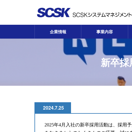
コ
ナ
ン
ビ
テ
ゲ
ン
ー
ツ
シ
企業情報
事業内容
へ
ョ
ス
ン
キ
に
ッ
移
新卒採
プ
動
2024.7.25
2025年4月入社の新卒採用活動は、採