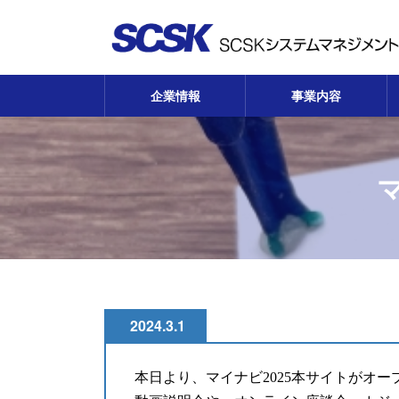
コ
ナ
ン
ビ
テ
ゲ
ン
ー
ツ
シ
企業情報
事業内容
へ
ョ
ス
ン
キ
に
ッ
移
プ
動
2024.3.1
本日より、マイナビ2025本サイトがオ