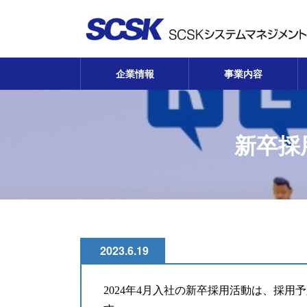
コ
ナ
ン
ビ
テ
ゲ
ン
ー
ツ
シ
企業情報
事業内容
へ
ョ
ス
ン
キ
に
ッ
移
新卒採
プ
動
2023.6.19
2024年4月入社の新卒採用活動は、採