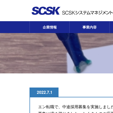
コ
ナ
ン
ビ
テ
ゲ
ン
ー
ツ
シ
企業情報
事業内容
へ
ョ
ス
ン
キ
に
ッ
移
プ
動
2022.7.1
エン転職で、中途採用募集を実施しまし